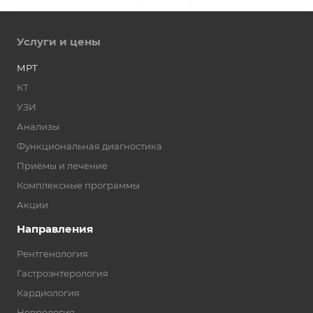
Услуги и цены
МРТ
КТ
УЗИ
Анализы
Функциональная диагностика
Приёмы и лечение
Комплексные программы
Акции
Направления
Рентгенология
Гастроэнтерология
Кардиология
Неврология